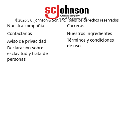
©
2026
S.C. Johnson & Son, Inc. Todos los derechos reservados
(Opens in a new tab)
Nuestra compañía
Carreras
(Opens in a new tab)
(Opens in a new tab)
Contáctanos
Nuestros ingredientes
(Opens in a new tab)
(Opens in a new tab)
Términos y condiciones
Aviso de privacidad
(Opens in a new tab)
(Opens in a new tab)
de uso
Declaración sobre
esclavitud y trata de
(Opens in a new tab)
personas