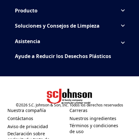
Producto
Soluciones y Consejos de Limpieza
Asistencia
Ayude a Reducir los Desechos Plásticos
©
2026
S.C. Johnson & Son, Inc. Todos los derechos reservados
(Opens in a new tab)
Nuestra compañía
Carreras
(Opens in a new tab)
(Opens in a new tab)
Contáctanos
Nuestros ingredientes
(Opens in a new tab)
(Opens in a new tab)
Términos y condiciones
Aviso de privacidad
(Opens in a new tab)
(Opens in a new tab)
de uso
Declaración sobre