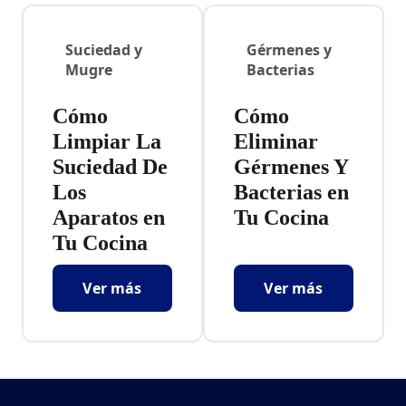
Suciedad y
Gérmenes y
Mugre
Bacterias
Cómo
Cómo
Limpiar La
Eliminar
Suciedad De
Gérmenes Y
Los
Bacterias en
Aparatos en
Tu Cocina
Tu Cocina
Ver más
Ver más
Cómo Limpiar La Suciedad De Los Aparatos
Cómo Eliminar G