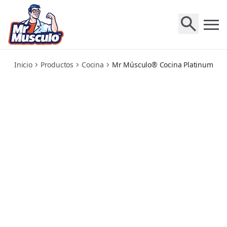
platinum-lemon-cleaner
Inicio
Productos
Cocina
Mr Músculo® Cocina Platinum Li