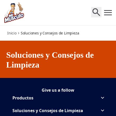
cleaning-tips
Inicio
Soluciones y Consejos de Limpieza
Soluciones y Consejos de
Limpieza
Give us a follow
Síguenos MrMuscle en
(Opens in a new tab)
Productos
Soluciones y Consejos de Limpieza