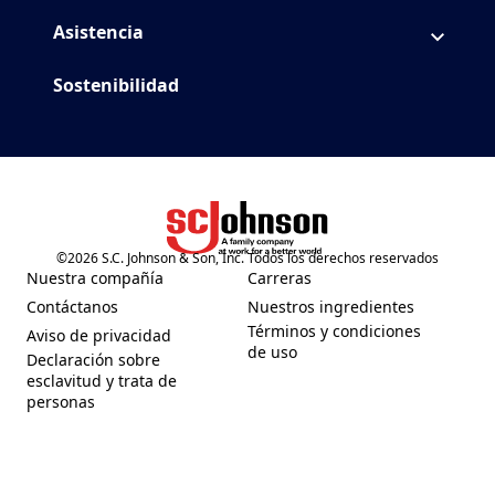
Asistencia
Sostenibilidad
©
2026
S.C. Johnson & Son, Inc. Todos los derechos reservados
(Opens in a new tab)
Nuestra compañía
Carreras
(Opens in a new tab)
(Opens in a new tab)
Contáctanos
Nuestros ingredientes
(Opens in a new tab)
(Opens in a new tab)
Términos y condiciones
Aviso de privacidad
(Opens in a new tab)
(Opens in a new tab)
de uso
Declaración sobre
esclavitud y trata de
(Opens in a new tab)
personas