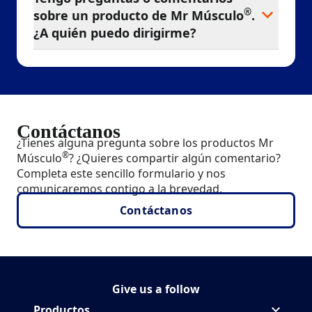
®
sobre un producto de Mr Músculo
.
¿A quién puedo dirigirme?
Contáctanos
¿Tienes alguna pregunta sobre los productos Mr
®
Músculo
? ¿Quieres compartir algún comentario?
Completa este sencillo formulario y nos
comunicaremos contigo a la brevedad.
Contáctanos
Give us a follow
Síguenos MrMuscle en
(Opens in a new tab)
Productos