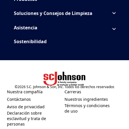
Soluciones y Consejos de Limpieza
Asistencia
Sostenibilidad
©
2026
S.C. Johnson & Son, Inc. Todos los derechos reservados
(Opens in a new tab)
Nuestra compañía
Carreras
(Opens in a new tab)
(Opens in a new tab)
Contáctanos
Nuestros ingredientes
(Opens in a new tab)
(Opens in a new tab)
Términos y condiciones
Aviso de privacidad
(Opens in a new tab)
(Opens in a new tab)
de uso
Declaración sobre
esclavitud y trata de
(Opens in a new tab)
personas