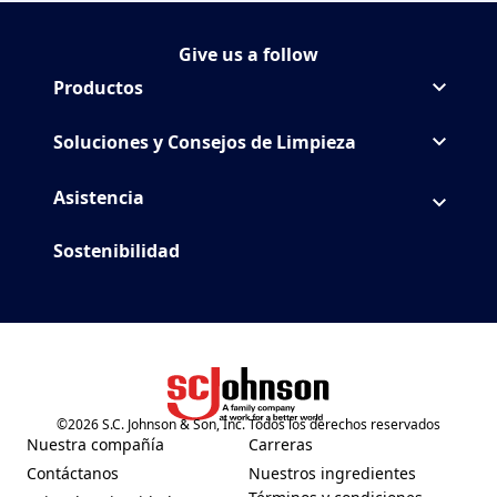
Give us a follow
Síguenos MrMuscle en
(Opens in a new tab)
Productos
Soluciones y Consejos de Limpieza
Asistencia
Sostenibilidad
©
2026
S.C. Johnson & Son, Inc. Todos los derechos reservados
(Opens in a new tab)
Nuestra compañía
Carreras
(Opens in a new tab)
(Opens in a new tab)
Contáctanos
Nuestros ingredientes
(Opens in a new tab)
(Opens in a new tab)