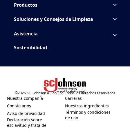
Productos
Soluciones y Consejos de Limpieza
Asistencia
Sostenibilidad
©
2026
S.C. Johnson & Son, Inc. Todos los derechos reservados
(Opens in a new tab)
Nuestra compañía
Carreras
(Opens in a new tab)
(Opens in a new tab)
Contáctanos
Nuestros ingredientes
(Opens in a new tab)
(Opens in a new tab)
Términos y condiciones
Aviso de privacidad
(Opens in a new tab)
(Opens in a new tab)
de uso
Declaración sobre
esclavitud y trata de
(Opens in a new tab)