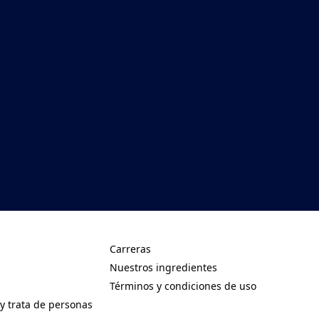
Carreras
(Opens in a new tab)
Nuestros ingredientes
(Opens in a new tab)
Términos y condiciones de uso
(Opens in a new tab)
 y trata de personas