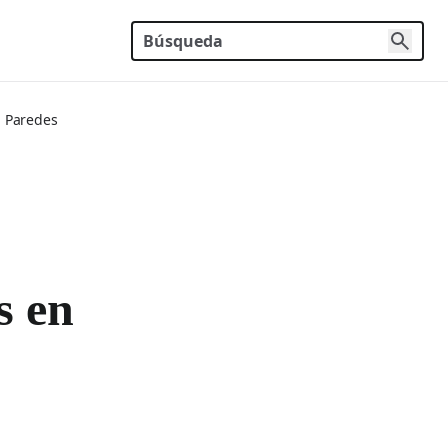
n Paredes
s en