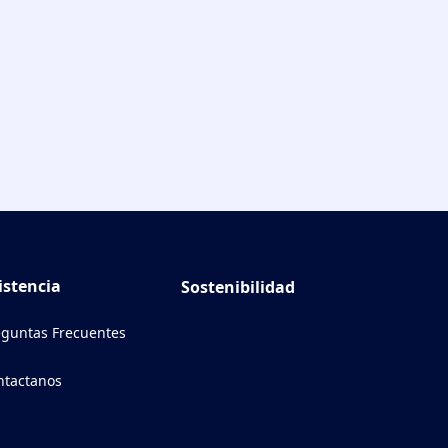
istencia
Sostenibilidad
eguntas Frecuentes
ntactanos
ens in a new tab)