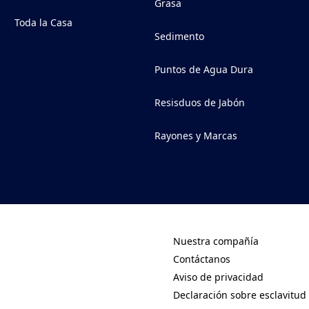
Grasa
Toda la Casa
Sedimento
Puntos de Agua Dura
Resisduos de Jabón
Rayones y Marcas
Nuestra compañía
(Opens in a new tab)
Contáctanos
(Opens in a new tab)
Aviso de privacidad
(Opens in a new tab)
Declaración sobre esclavitud
(Opens in a new tab)