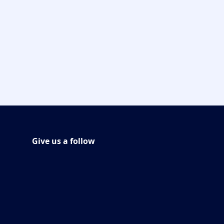
Give us a follow
Síguenos MrMuscle en
(Opens in a new tab)