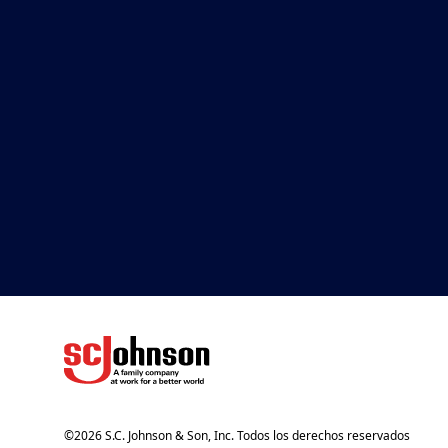
(Opens in a new tab)
©
2026
S.C. Johnson & Son, Inc. Todos los derechos reservados